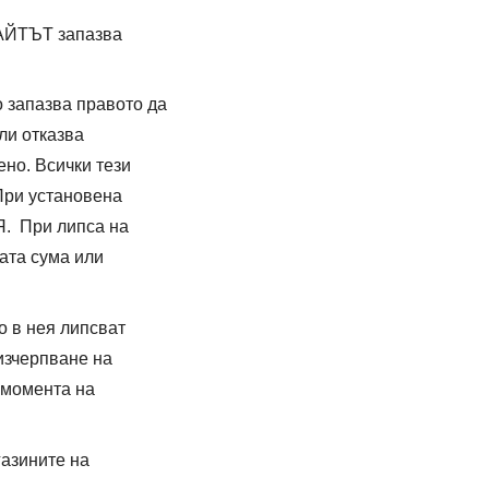
САЙТЪТ запазва
запазва правото да
ли отказва
ено. Всички тези
 При установена
. При липса на
ата сума или
 в нея липсват
 изчерпване на
 момента на
газините на