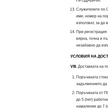
ПРОДАВАЧА.
Служителите по О
име, номер на по
използват, за да
При регистрация
вярна, точна и 
незабавно да изп
УСЛОВИЯ НА ДОСТ
VIII.
Доставката на п
Поръчаната сток
задължението да 
Поръчаната от ПО
до 5 (пет) работн
намаление до 7 (