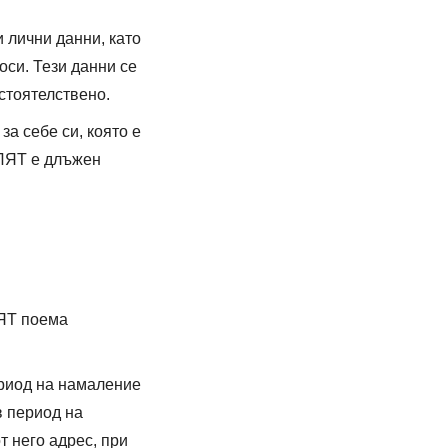
 лични данни, като
оси. Тези данни се
бстоятелствено.
 себе си, която е
ЕЛЯТ е длъжен
ЛЯТ поема
ериод на намаление
/в период на
т него адрес, при