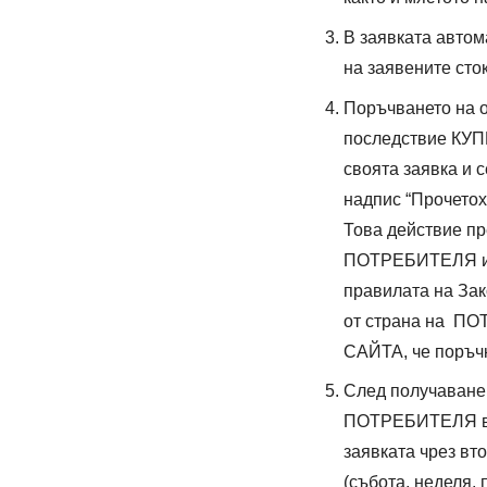
В заявката автом
на заявените сток
Поръчването на 
последствие КУП
своята заявка и 
надпис “Прочетох
Това действие пр
ПОТРЕБИТЕЛЯ и П
правилата на Зак
от страна на ПО
САЙТА, че поръчк
След получаване
ПОТРЕБИТЕЛЯ в ср
заявката чрез вт
(събота, неделя,