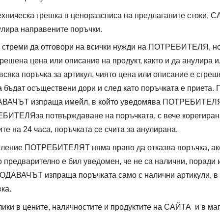
хническа грешка в ценоразсписа на предлаганите стоки, 
улира направените поръчки.
треми да отговори на всички нужди на ПОТРЕБИТЕЛЯ, но 
грешена цена или описание на продукт, както и да анулира и
всяка поръчка за артикул, чиято цена или описание е сгреш
а бъдат осъществени дори и след като поръчката е приета.
АВАЧЪТ изпраща имейл, в който уведомява ПОТРЕБИТЕЛЯ
ЕБИТЕЛЯза потвърждаване на поръчката, с вече корегиран
те на 24 часа, поръчката се счита за анулирана.
аление ПОТРЕБИТЕЛЯТ няма право да отказва поръчка, ако
то предварително е бил уведомен, че не са налични, поради
РОДАВАЧЪТ изпраща поръчката само с налични артикули, в
ка.
ики в цените, наличностите и продуктите на САЙТА и в ма