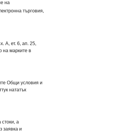
не на
лектронна търговия,
А, ет. 6, ап. 25,
 на марките в
ите Общи условия и
ттук нататък
стоки, а
 заявка и