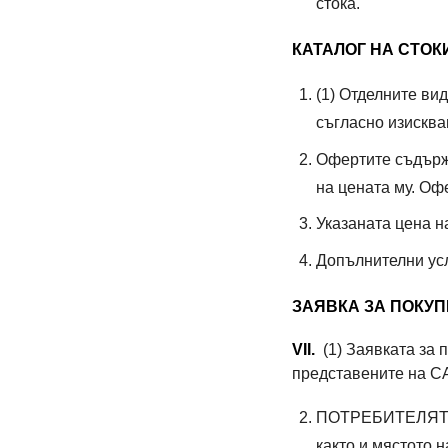
стока.
КАТАЛОГ НА СТОК
(1) Отделните ви
съгласно изискв
Офертите съдърж
на цената му. Оф
Указаната цена на
Допълнителни усл
ЗАЯВКА ЗА ПОКУП
VII.
(1) Заявката за 
представените на СА
ПОТРЕБИТЕЛЯТ се 
както и мястото н