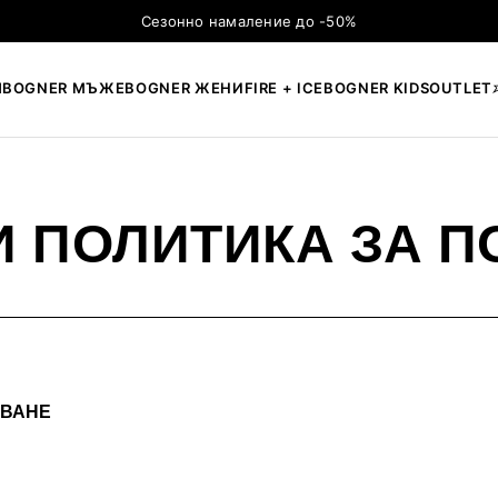
Сезонно намаление до -50%
Я
BOGNER МЪЖЕ
BOGNER ЖЕНИ
FIRE + ICE
BOGNER KIDS
OUTLET
×
ТЪРСЕНЕ
И ПОЛИТИКА ЗА 
ЗВАНЕ