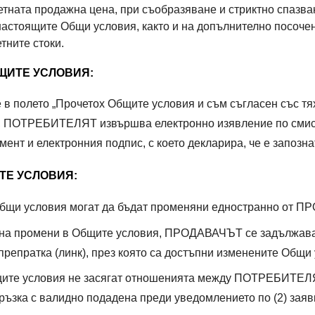
тната продажна цена, при съобразяване и стриктно спазван
тоящите Общи условия, както и на допълнително посочен
тните стоки.
ЩИТЕ УСЛОВИЯ:
 в полето „Прочетох Общите условия и съм съгласен със тях
”, ПОТРЕБИТЕЛЯТ извършва електронно изявление по смис
мент и електронния подпис, с което декларира, че е запозна
ТЕ УСЛОВИЯ:
Общи условия могат да бъдат променяни едностранно от 
на промени в Общите условия, ПРОДАВАЧЪТ се задължава
репратка (линк), през която са достъпни изменените Общи 
щите условия не засягат отношенията между ПОТРЕБИТЕ
ръзка с валидно подадена преди уведомлението по (2) заявк