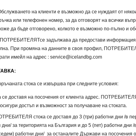
бслужването на клиенти е възможно да се нуждаят от някои
ръчка или телефонен номер, за да отговорят на всички въпр
 може да бъде отговорено, колкото е възможно по-пълно и о
 ПОТРЕБИТЕЛЯТсе задължава да предостави информация за
пълна. При промяна на данните в своя профил, ПОТРЕБИТ
рати имейл на адрес : service@icelandbg.com
АВКА:
оръчаната стока се извършва при следните условия:
а се доставя на посочения от клиента адрес. ПОТРЕБИТЕ
осигури достъп и възможност за получаване на стоката.
ТРЕБИТЕЛЯ стока се доставя до 3 (три) работни дни /в п
и дни/ за територията на България и до 5 (пет) работни дни 
седем) работни дни/ за останалите Държави на посочения о