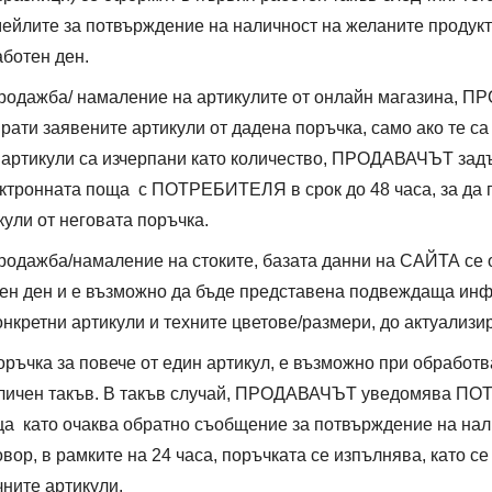
ейлите за потвърждение на наличност на желаните продукти
аботен ден.
продажба/ намаление на артикулите от онлайн магазина, 
рати заявените артикули от дадена поръчка, само ако те са 
 артикули са изчерпани като количество, ПРОДАВАЧЪТ зад
ктронната поща с ПОТРЕБИТЕЛЯ в срок до 48 часа, за да г
ули от неговата поръчка.
родажба/намаление на стоките, базата данни на САЙТА се 
ен ден и е възможно да бъде представена подвеждаща ин
онкретни артикули и техните цветове/размери, до актуализи
ръчка за повече от един артикул, е възможно при обработв
аличен такъв. В такъв случай, ПРОДАВАЧЪТ уведомява П
а като очаква обратно съобщение за потвърждение на нал
овор, в рамките на 24 часа, поръчката се изпълнява, като с
ните артикули.