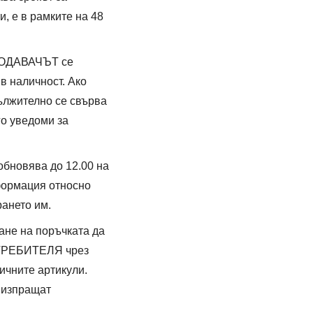
, е в рамките на 48
ПРОДАВАЧЪТ се
в наличност. Ако
ължително се свърва
о уведоми за
обновява до 12.00 на
формация относно
рането им.
ане на поръчката да
ОТРЕБИТЕЛЯ чрез
ичните артикули.
е изпращат