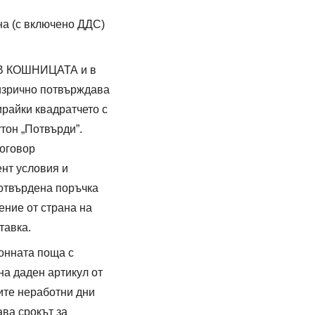
ена (с включено ДДС)
И В КОШНИЦАТА и в
изрично потвърждава
ирайки квадратчето с
тон „Потвърди”.
договор
нт условия и
потвърдена поръчка
ние от страна на
тавка.
онната поща с
а даден артикул от
ните неработни дни
ава срокът за