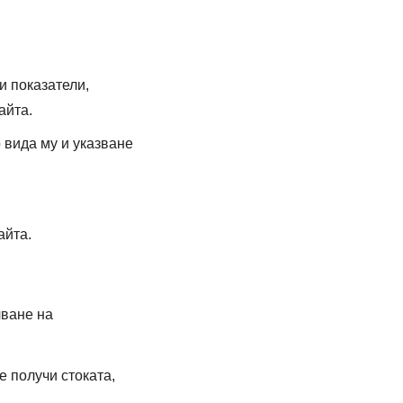
и показатели,
айта.
вида му и указване
айта.
лване на
 получи стоката,