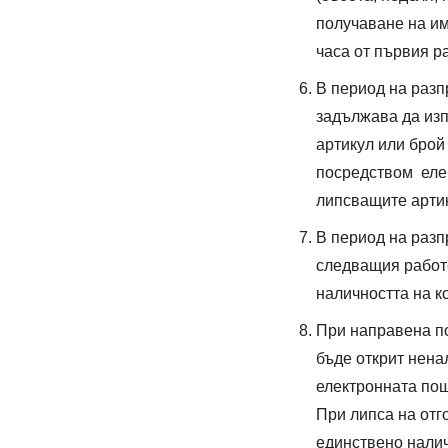
получаване на им
часа от първия р
В период на раз
задължава да изп
артикул или брой
посредством еле
липсващите артик
В период на разп
следващия работ
наличността на к
При направена по
бъде открит нен
електронната пощ
При липса на отг
единствено налич