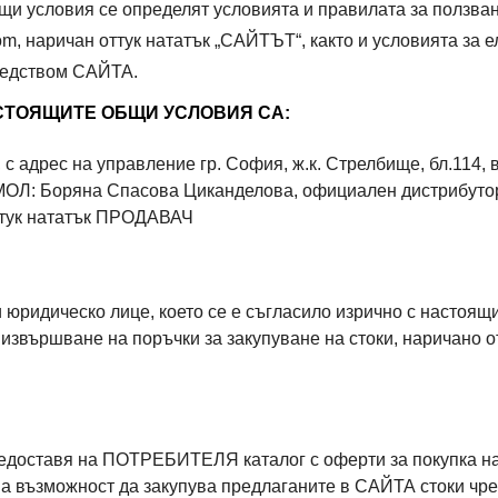
и условия се определят условията и правилата за ползва
m, наричан оттук нататък „САЙТЪТ“, както и условията за е
редством САЙТА.
СТОЯЩИТЕ ОБЩИ УСЛОВИЯ СА:
дрес на управление гр. София, ж.к. Стрелбище, бл.114, вх. 
ОЛ: Боряна Спасова Циканделова, официален дистрибутор
ттук нататък ПРОДАВАЧ
 юридическо лице, което се е съгласило изрично с настоящ
звършване на поръчки за закупуване на стоки, наричано о
ставя на ПОТРЕБИТЕЛЯ каталог с оферти за покупка на 
ъзможност да закупува предлаганите в САЙТА стоки чрез