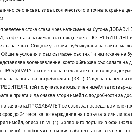
атично се описват, видът, количеството и точната крайна ц
и.
определена стока става чрез натискане на бутона ДОБАВ
И, в офертата на желаната стока,с което ПОТРЕБИТЕЛЯТ 
се съгласява с Общите условия, публикувани на сайта, марк
 Общите условия и съм съгласен със тях!” и натискане на бу
едставлява волеизявление, което обвързва със силата на 
РОДАВАЧА, съответно на описаните в настоящия докуме
она за защита на потребителите (ЗЗП). След направена и 
ТРЕБИТЕЛЯ, той получава автоматичен имейл за потвържде
ата е приета и да очаква втори имейл с подробности за дос
 на заявката,ПРОДАВАЧЪТ се свързва посредством електр
ок до 24 часа, за потвърждение на поръчката или липса н
ория имейл, описан в VII (4). Заявените поръчки в официал
 празници) се оформят в първия работен такъв след тях. Тог