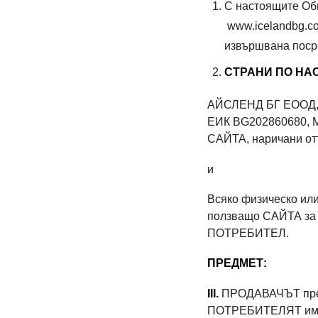
С настоящите Общ
www.icelandbg.co
извършвана пос
СТРАНИ ПО НА
АЙСЛЕНД БГ ЕООД, с а
ЕИК BG202860680, M
САЙТА, наричани о
и
Всяко физическо или
ползващо САЙТА за и
ПОТРЕБИТЕЛ.
ПРЕДМЕТ:
III.
ПРОДАВАЧЪТ предо
ПОТРЕБИТЕЛЯТ има в