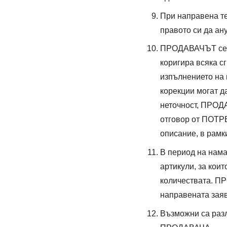
При направена те
правото си да ан
ПРОДАВАЧЪТ се с
коригира всяка с
изпълнението на 
корекции могат д
неточност, ПРОД
отговор от ПОТР
описание, в рамки
В период на нам
артикули, за кои
количествата. П
направената заяв
Възможни са разл