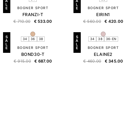
A
A
L
L
E
BOGNER SPORT
E
BOGNER SPORT
FRANZI-T
EIRIN1
€
710.00
€
533.00
€
560.00
€
420.00
S
S
34
36
38
34
38
36-EN
A
A
L
L
E
BOGNER SPORT
E
BOGNER SPORT
BOND30-T
ELAINE2
€
915.00
€
687.00
€
460.00
€
345.00