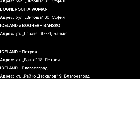
Адрес:
бул. „Витоша" 80, София
BOGNER SOFIA WOMAN
Адрес:
бул. „Витоша" 86, София
ICELAND и BOGNER – BANSKO
Адрес:
ул. „Глазне" 67-71, Банско
ICELAND – Петрич
Адрес:
ул. „Ванга" 18, Петрич
ICELAND – Благоевград
Адрес:
ул. „Райко Даскалов" 9, Благоевград
BOGNER – Румъния
Адрес:
Букурещ, Calea 13 Septembrie 90
ЗА КЛИЕНТА
ОБЩИ УСЛОВИЯ