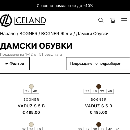
Към съдържанието
Сезонно намаление до -40%
Начало
/
BOGNER
/
BOGNER Жени
/ Дамски Обувки
×
ТЪРСЕНЕ
Search for:
ДАМСКИ ОБУВКИ
Показване на 1–12 от 51 резултата
Филтри
39
40
37
38
39
40
BOGNER
BOGNER
VADUZ S 5 B
VADUZ S 5 B
€
485.00
€
485.00
37
38
39
36
37
38
39
40
41