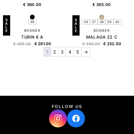
€
360.00
€
305.00
S
S
39
36
37
38
39
40
A
A
L
L
E
BOGNER
E
BOGNER
TURIN 6 A
MALAGA 22 C
€
435.00
€
261.00
€
360.00
€
252.00
1
2
3
4
5
→
FOLLOW US