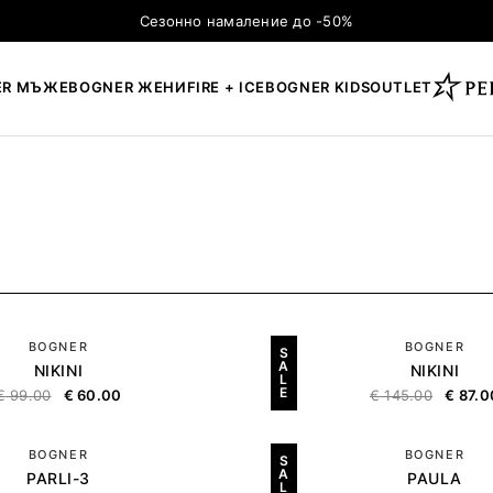
Сезонно намаление до -50%
ER МЪЖЕ
BOGNER ЖЕНИ
FIRE + ICE
BOGNER KIDS
OUTLET
×
ТЪРСЕНЕ
BOGNER
BOGNER
S
A
NIKINI
NIKINI
L
E
€
99.00
€
60.00
€
145.00
€
87.0
BOGNER
BOGNER
S
A
PARLI-3
PAULA
L