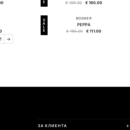
E
00
€
199.00
€
160.00
BOGNER
S
A
PEPPA
L
E
00
€
185.00
€
111.00
1
→
ЗА КЛИЕНТА