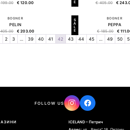
E
199.00
€
120.00
€
405.00
€
243.
BOGNER
BOGNER
S
A
PELIN
PEPPA
L
E
405.00
€
203.00
€
185.00
€
111.
1
2
3
…
39
40
41
42
43
44
45
…
49
50
5
FOLLOW US
ГАЗИНИ
ICELAND – Петрич
Адрес:
ул. „Ванга" 18, Петрич