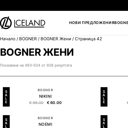
Към съдържанието
НОВИ ПРЕДЛОЖЕНИЯ
BOGN
Начало
/
BOGNER
/
BOGNER Жени
/ Страница 42
Search for:
BOGNER ЖЕНИ
Показване на 493–504 от 608 резултата
BOGNER
S
S
A
A
NIKINI
L
L
E
E
€
99.00
€
60.00
BOGNER
S
S
A
A
NOEMI
L
L