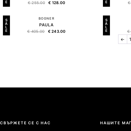
E
E
€
255.00
€
128.00
€
BOGNER
S
S
A
A
PAULA
L
L
E
E
€
405.00
€
243.00
€
←
СВЪРЖЕТЕ СЕ С НАС
НАШИТЕ МА