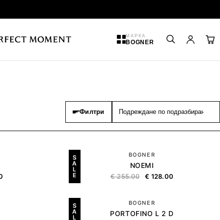
МАРКА
BOGNER
Филтри
BOGNER
S
A
NOEMI
L
E
0
€
255.00
€
128.00
BOGNER
S
A
PORTOFINO L 2 D
L