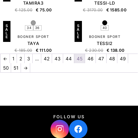
TAMIRA3
TESSI-LD
€
125.00
€
75.00
€
3170.00
€
1585.00
S
S
34
36
40
A
A
L
L
E
BOGNER SPORT
E
BOGNER SPORT
TAYA
TESSI2
€
185.00
€
111.00
€
230.00
€
138.00
←
1
2
3
…
42
43
44
45
46
47
48
49
50
51
→
FOLLOW US