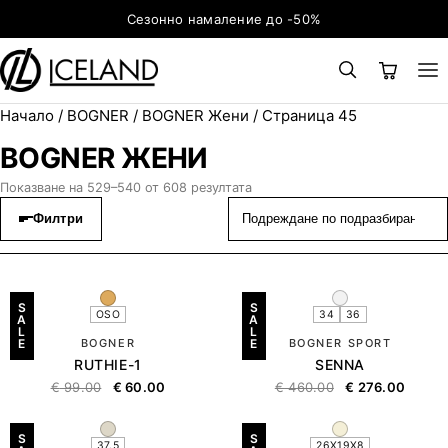
Към съдържанието
Сезонно намаление до -50%
Начало
/
BOGNER
/
BOGNER Жени
/ Страница 45
×
ТЪРСЕНЕ
Search for:
BOGNER ЖЕНИ
Показване на 529–540 от 608 резултата
Филтри
S
S
OSO
34
36
A
A
L
L
E
BOGNER
E
BOGNER SPORT
RUTHIE-1
SENNA
€
99.00
€
60.00
€
460.00
€
276.00
S
S
37.5
26X19X8