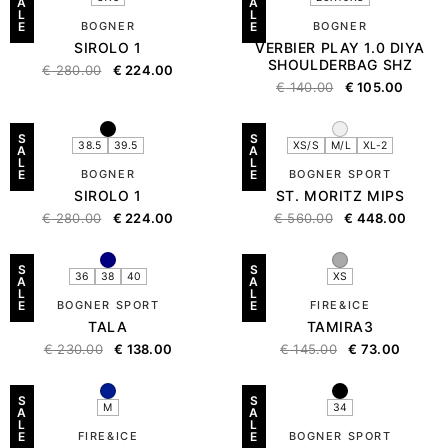
A
A
L
L
E
BOGNER
E
BOGNER
SIROLO 1
VERBIER PLAY 1.0 DIYA
SHOULDERBAG SHZ
€
280.00
€
224.00
€
140.00
€
105.00
S
S
38.5
39.5
XS/S
M/L
XL-2
A
A
L
L
E
BOGNER
E
BOGNER SPORT
SIROLO 1
ST. MORITZ MIPS
€
280.00
€
224.00
€
560.00
€
448.00
S
S
36
38
40
XS
A
A
L
L
E
BOGNER SPORT
E
FIRE&ICE
TALA
TAMIRA3
€
230.00
€
138.00
€
145.00
€
73.00
S
S
M
34
A
A
L
L
E
FIRE&ICE
E
BOGNER SPORT