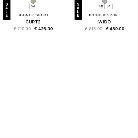
S
S
54
48
54
A
A
L
L
E
BOGNER SPORT
E
BOGNER SPORT
CURT2
WIDO
€
710.00
€
426.00
€
815.00
€
489.00