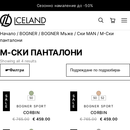
Към съдържанието
Сезонно намаление до -50%
Начало
/
BOGNER
/
BOGNER Мъже
/
Ски MAN
/ М-Ски
×
ТЪРСЕНЕ
Search for:
панталони
М-СКИ ПАНТАЛОНИ
Showing all 4 results
Филтри
S
S
50
50
52
A
A
L
L
E
BOGNER SPORT
E
BOGNER SPORT
CORBIN
CORBIN
€
765.00
€
459.00
€
765.00
€
459.00