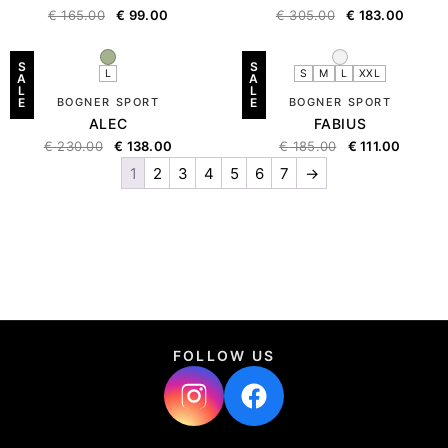
€
165.00
€
99.00
€
305.00
€
183.00
S
S
L
S
M
L
XXL
A
A
L
L
E
BOGNER SPORT
E
BOGNER SPORT
ALEC
FABIUS
€
230.00
€
138.00
€
185.00
€
111.00
1
2
3
4
5
6
7
→
FOLLOW US