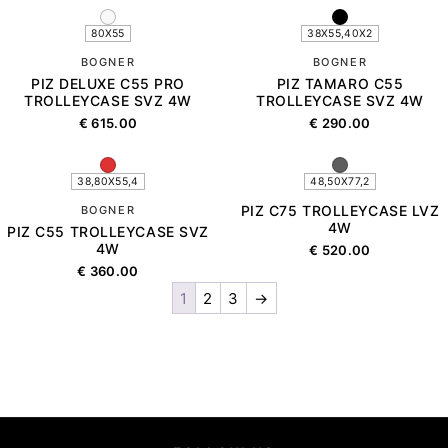
80X55
38X55,40X2
BOGNER
BOGNER
PIZ DELUXE C55 PRO
PIZ TAMARO C55
TROLLEYCASE SVZ 4W
TROLLEYCASE SVZ 4W
€
615.00
€
290.00
38,80X55,4
48,50X77,2
PIZ C75 TROLLEYCASE LVZ
BOGNER
4W
PIZ C55 TROLLEYCASE SVZ
4W
€
520.00
€
360.00
1
2
3
→