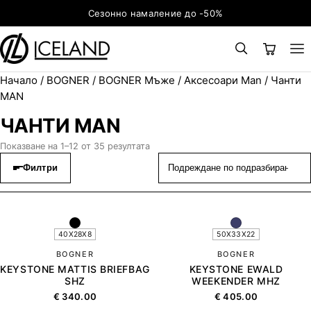
Към съдържанието
Сезонно намаление до -50%
Начало
/
BOGNER
/
BOGNER Мъже
/
Аксесоари Man
/ Чанти
×
ТЪРСЕНЕ
Search for:
MAN
ЧАНТИ MAN
Показване на 1–12 от 35 резултата
Филтри
40X28X8
50X33X22
BOGNER
BOGNER
KEYSTONE MATTIS BRIEFBAG
KEYSTONE EWALD
SHZ
WEEKENDER MHZ
€
340.00
€
405.00