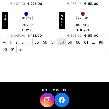
€
460.00
€
276.00
€
255.00
€
153.00
S
S
38
40
36
38
A
A
L
L
E
BOGNER
E
BOGNER
JODY-1
JODY-1
€
305.00
€
153.00
€
305.00
€
153.00
←
1
2
3
…
55
56
57
58
59
60
61
…
89
90
91
→
FOLLOW US