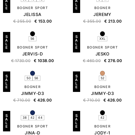
A
A
L
L
E
BOGNER SPORT
E
BOGNER
JELISSA
JEREMY
€
255.00
€
153.00
€
355.00
€
213.00
S
S
56
XXL
A
A
L
L
E
BOGNER SPORT
E
BOGNER SPORT
JERVIS-D
JESKO
€
1730.00
€
1038.00
€
460.00
€
276.00
S
S
50
56
52
A
A
L
L
E
BOGNER
E
BOGNER
JIMMY-D3
JIMMY-D3
€
710.00
€
426.00
€
710.00
€
426.00
S
S
38
42
44
42
A
A
L
L
E
BOGNER SPORT
E
BOGNER
JINA-D
JODY-1