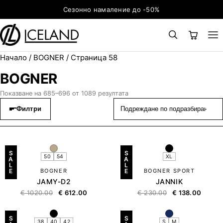
Към съдържанието
Сезонно намаление до -50%
Начало
/
BOGNER
/ Страница 58
×
ТЪРСЕНЕ
Search for:
BOGNER
Показване на 685–696 от 1089 резултата
Филтри
S
S
50
54
XL
A
A
L
L
E
BOGNER
E
BOGNER SPORT
JAMY-D2
JANNIK
€
1020.00
€
612.00
€
230.00
€
138.00
S
S
38
40
42
S
M