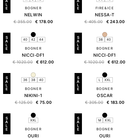
A
A
L
L
E
BOGNER
E
FIRE&ICE
NELWIN
NESSA-T
€
355.00
€
178.00
€
405.00
€
243.00
S
S
40
42
44
38
40
A
A
L
L
E
BOGNER
E
BOGNER
NICCI-DF1
NICCI-DF1
€
1020.00
€
612.00
€
1020.00
€
612.00
S
S
36
38
40
L
XXL
A
A
L
L
E
BOGNER
E
BOGNER
NIKINI-1
OSCAR
€
125.00
€
75.00
€
305.00
€
183.00
S
S
XXL
M
XXL
A
A
L
L
E
BOGNER
E
BOGNER
OURI
OURI