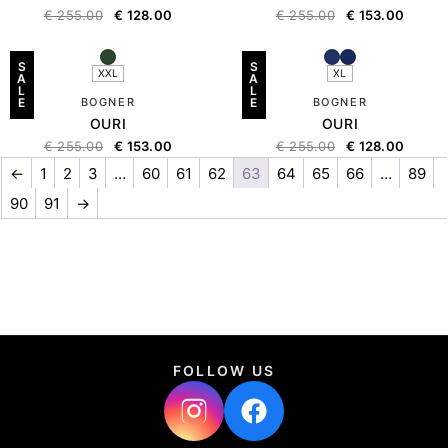
€
255.00
€
128.00
€
255.00
€
153.00
S
S
XXL
XL
A
A
L
L
E
BOGNER
E
BOGNER
OURI
OURI
€
255.00
€
153.00
€
255.00
€
128.00
←
1
2
3
…
60
61
62
63
64
65
66
…
89
90
91
→
FOLLOW US