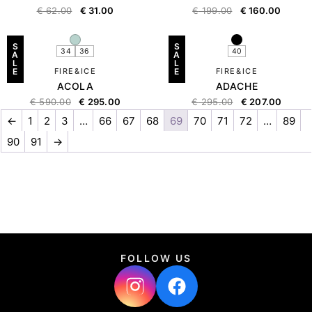
€
62.00
€
31.00
€
199.00
€
160.00
S
S
34
36
40
A
A
L
L
E
FIRE&ICE
E
FIRE&ICE
ACOLA
ADACHE
€
590.00
€
295.00
€
295.00
€
207.00
←
1
2
3
…
66
67
68
69
70
71
72
…
89
90
91
→
FOLLOW US