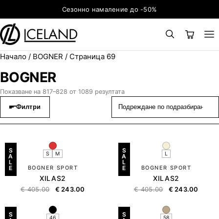
Към съдържанието
Сезонно намаление до -50%
Начало
/
BOGNER
/ Страница 69
×
ТЪРСЕНЕ
Search for:
BOGNER
Показване на 817–828 от 1089 резултата
Филтри
S
S
S
M
L
A
A
L
L
E
BOGNER SPORT
E
BOGNER SPORT
XILAS2
XILAS2
€
405.00
€
243.00
€
405.00
€
243.00
S
S
46
58