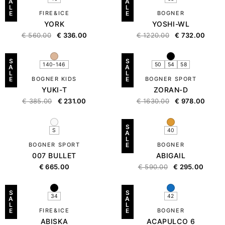
A
A
L
L
E
FIRE&ICE
E
BOGNER
YORK
YOSHI-WL
€
560.00
€
336.00
€
1220.00
€
732.00
S
S
140-146
50
54
58
A
A
L
L
E
BOGNER KIDS
E
BOGNER SPORT
YUKI-T
ZORAN-D
€
385.00
€
231.00
€
1630.00
€
978.00
S
S
40
A
L
BOGNER SPORT
E
BOGNER
007 BULLET
ABIGAIL
€
665.00
€
590.00
€
295.00
S
S
34
42
A
A
L
L
E
FIRE&ICE
E
BOGNER
ABISKA
ACAPULCO 6