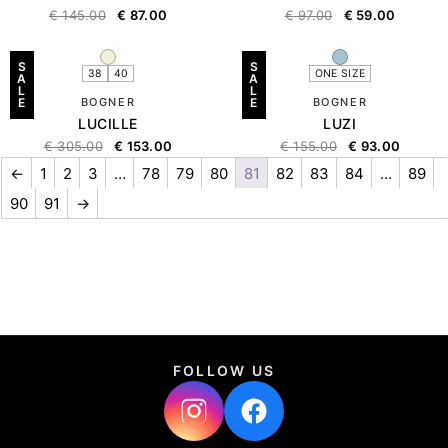
€
145.00
€
87.00
€
97.00
€
59.00
S
S
38
40
ONE SIZE
A
A
L
L
E
BOGNER
E
BOGNER
LUCILLE
LUZI
€
305.00
€
153.00
€
155.00
€
93.00
←
1
2
3
…
78
79
80
81
82
83
84
…
89
90
91
→
FOLLOW US