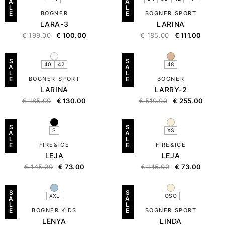
A
A
L
L
E
BOGNER
E
BOGNER SPORT
LARA-3
LARINA
€
199.00
€
100.00
€
185.00
€
111.00
S
S
40
42
48
A
A
L
L
E
BOGNER SPORT
E
BOGNER
LARINA
LARRY-2
€
185.00
€
130.00
€
510.00
€
255.00
S
S
S
XS
A
A
L
L
E
FIRE&ICE
E
FIRE&ICE
LEJA
LEJA
€
145.00
€
73.00
€
145.00
€
73.00
S
S
XXL
OSO
A
A
L
L
E
BOGNER KIDS
E
BOGNER SPORT
LENYA
LINDA