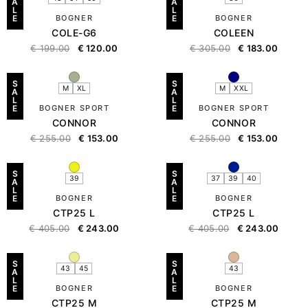
A
A
L
L
E
BOGNER
E
BOGNER
COLE-G6
COLEEN
€
199.00
€
120.00
€
305.00
€
183.00
S
S
M
XL
M
XXL
A
A
L
L
E
BOGNER SPORT
E
BOGNER SPORT
CONNOR
CONNOR
€
255.00
€
153.00
€
255.00
€
153.00
S
S
39
37
39
40
A
A
L
L
E
BOGNER
E
BOGNER
CTP25 L
CTP25 L
€
405.00
€
243.00
€
405.00
€
243.00
S
S
43
45
43
A
A
L
L
E
BOGNER
E
BOGNER
CTP25 M
CTP25 M