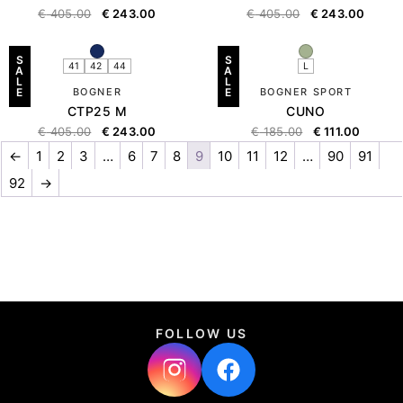
€
405.00
€
243.00
€
405.00
€
243.00
S
S
41
42
44
L
A
A
L
L
E
BOGNER
E
BOGNER SPORT
CTP25 M
CUNO
€
405.00
€
243.00
€
185.00
€
111.00
←
1
2
3
…
6
7
8
9
10
11
12
…
90
91
92
→
FOLLOW US