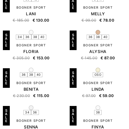
A
A
L
L
E
BOGNER SPORT
E
BOGNER SPORT
LANI
MELLY
€
185.00
€
130.00
€
99.00
€
78.00
S
S
34
36
38
40
36
38
40
A
A
L
L
E
BOGNER SPORT
E
BOGNER SPORT
FLORIA
ALYSHA
€
305.00
€
153.00
€
145.00
€
87.00
S
S
36
38
40
OSO
A
A
L
L
E
BOGNER SPORT
E
BOGNER SPORT
BENITA
LINDA
€
230.00
€
115.00
€
97.00
€
59.00
S
S
34
36
38
A
A
L
L
E
BOGNER SPORT
E
BOGNER SPORT
SENNA
FINYA