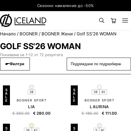
Към съдържанието
Сезонно намаление до -50%
Начало
/
BOGNER
/
BOGNER Жени
/ Golf SS'26 WOMAN
×
ТЪРСЕНЕ
Search for:
GOLF SS'26 WOMAN
Показване на 1–12 от 72 резултата
Филтри
S
S
38
38
40
A
A
L
L
E
BOGNER SPORT
E
BOGNER SPORT
LIA
LAURINA
€
560.00
€
280.00
€
185.00
€
111.00
S
S
36
42
S
M