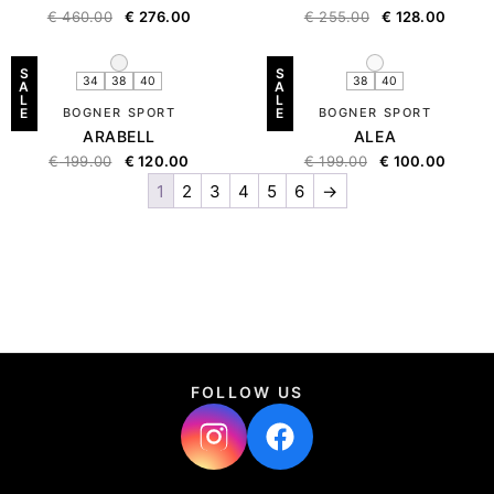
€
460.00
€
276.00
€
255.00
€
128.00
S
S
34
38
40
38
40
A
A
L
L
E
BOGNER SPORT
E
BOGNER SPORT
ARABELL
ALEA
€
199.00
€
120.00
€
199.00
€
100.00
1
2
3
4
5
6
→
FOLLOW US