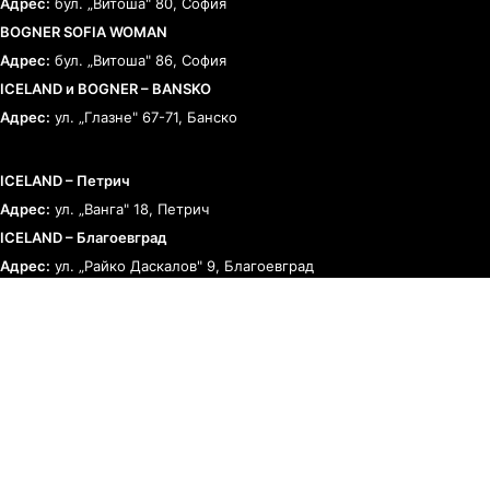
Адрес:
бул. „Витоша" 80, София
BOGNER SOFIA WOMAN
Адрес:
бул. „Витоша" 86, София
ICELAND и BOGNER – BANSKO
Адрес:
ул. „Глазне" 67-71, Банско
ICELAND – Петрич
Адрес:
ул. „Ванга" 18, Петрич
ICELAND – Благоевград
Адрес:
ул. „Райко Даскалов" 9, Благоевград
BOGNER – Румъния
Адрес:
Букурещ, Calea 13 Septembrie 90
ЗА КЛИЕНТА
ОБЩИ УСЛОВИЯ