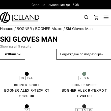
Към съдържанието
Сезонно намаление до -50%
Начало
/
BOGNER
/
BOGNER Мъже
/ Ski Gloves Man
×
ТЪРСЕНЕ
Search for:
SKI GLOVES MAN
Showing all 5 results
Филтри
10
10,5
9
9,5
BOGNER SPORT
BOGNER SPORT
BOGNER ALEX R-TEX® XT
BOGNER ALEX R-TEX® XT
€
280.00
€
280.00
10
9
9,5
10