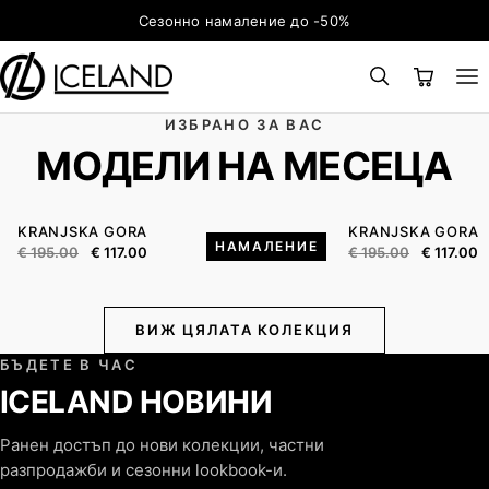
Към съдържанието
Сезонно намаление до -50%
ИЗБРАНО ЗА ВАС
×
ТЪРСЕНЕ
Search for:
МОДЕЛИ НА МЕСЕЦА
WOMEN'S
COLLECTION
KRANJSKA GORA
KRANJSKA GORA
НАМАЛЕНИЕ
€
195.00
€
117.00
€
195.00
€
117.00
ВИЖ ЦЯЛАТА КОЛЕКЦИЯ
БЪДЕТЕ В ЧАС
ICELAND НОВИНИ
Ранен достъп до нови колекции, частни
разпродажби и сезонни lookbook-и.