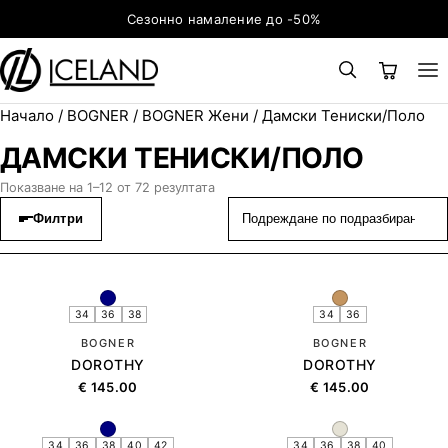
Към съдържанието
Сезонно намаление до -50%
Начало
/
BOGNER
/
BOGNER Жени
/ Дамски Тениски/Поло
×
ТЪРСЕНЕ
Search for:
ДАМСКИ ТЕНИСКИ/ПОЛО
Показване на 1–12 от 72 резултата
Филтри
34
36
38
34
36
BOGNER
BOGNER
DOROTHY
DOROTHY
€
145.00
€
145.00
34
36
38
40
42
34
36
38
40