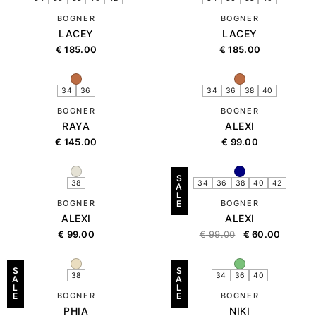
BOGNER
BOGNER
LACEY
LACEY
€
185.00
€
185.00
34
36
34
36
38
40
BOGNER
BOGNER
RAYA
ALEXI
€
145.00
€
99.00
S
38
34
36
38
40
42
A
L
BOGNER
E
BOGNER
ALEXI
ALEXI
€
99.00
€
99.00
€
60.00
S
S
38
34
36
40
A
A
L
L
E
BOGNER
E
BOGNER
PHIA
NIKI