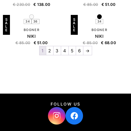
€
230.00
€
138.00
€
85.00
€
51.00
S
S
34
36
34
A
A
L
L
E
BOGNER
E
BOGNER
NIKI
NIKI
€
85.00
€
51.00
€
85.00
€
68.00
1
2
3
4
5
6
→
FOLLOW US