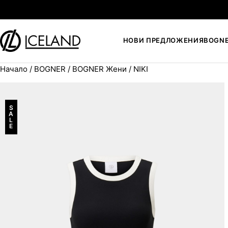
Към съдържанието
НОВИ ПРЕДЛОЖЕНИЯ
BOGN
Начало
/
BOGNER
/
BOGNER Жени
/ NIKI
Search for:
S
A
L
E