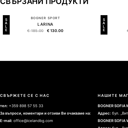
СВЪРЗАНИ ПРОДУКТИ
BOGNER SPORT
S
S
A
A
LARINA
L
L
E
E
€
185.00
€
130.00
СВЪРЖЕТЕ СЕ С НАС
НАШИТЕ МА
тел:
+359 898 57 55 33
BOGNER SOFIA
За въпроси, коментари и отзиви Ви очакваме на:
Адрес:
бул. „Ви
E-mail:
office@icelandbg.com
BOGNER SOFIA