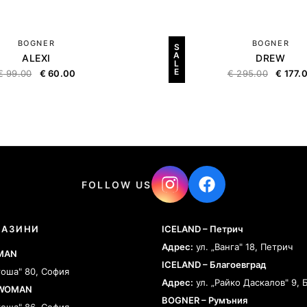
BOGNER
BOGNER
S
A
ALEXI
DREW
L
E
€
99.00
€
60.00
€
295.00
€
177.
FOLLOW US
ГАЗИНИ
ICELAND – Петрич
Адрес:
ул. „Ванга" 18, Петрич
 MAN
ICELAND – Благоевград
тоша" 80, София
Адрес:
ул. „Райко Даскалов" 9, 
 WOMAN
BOGNER – Румъния