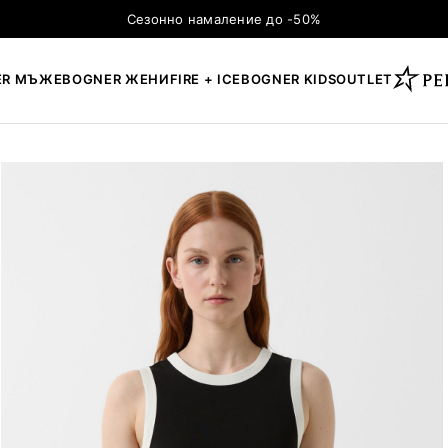
Сезонно намаление до -50%
ER МЪЖЕ
BOGNER ЖЕНИ
FIRE + ICE
BOGNER KIDS
OUTLET
×
ТЪРСЕНЕ