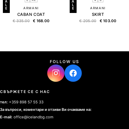
A
A
L
L
E
ARMANI
E
ARMANI
CABAN COAT
SKIRT
€
335.00
€
168.00
€
205.00
€
103.00
FOLLOW US
СВЪРЖЕТЕ СЕ С НАС
тел:
+359 898 57 55 33
За въпроси, коментари и отзиви Ви очакваме на:
E-mail:
office@icelandbg.com