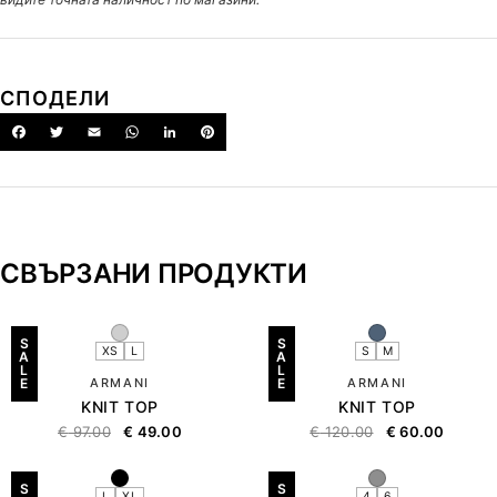
СПОДЕЛИ
СВЪРЗАНИ ПРОДУКТИ
S
S
XS
L
S
M
A
A
L
L
E
ARMANI
E
ARMANI
KNIT TOP
KNIT TOP
€
97.00
€
49.00
€
120.00
€
60.00
S
S
L
XL
4
6