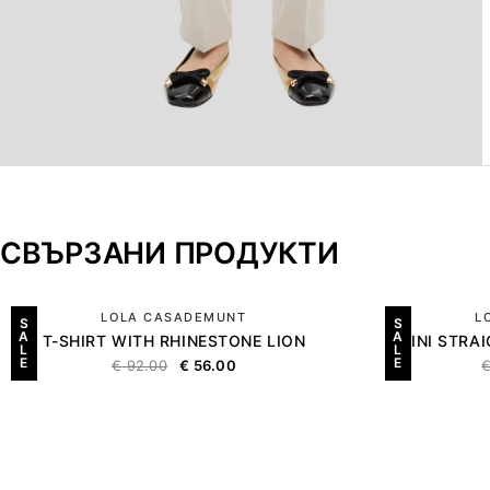
СВЪРЗАНИ ПРОДУКТИ
LOLA CASADEMUNT
L
S
S
A
A
T-SHIRT WITH RHINESTONE LION
MINI STRA
L
L
E
E
€
92.00
€
56.00