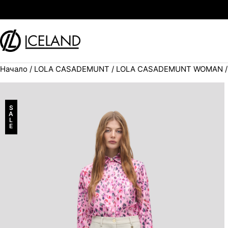
Към съдържанието
Начало
/
LOLA CASADEMUNT
/
LOLA CASADEMUNT WOMAN
/
Search for:
S
A
L
E