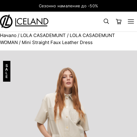
Към съдържанието
Сезонно намаление до -50%
Начало
/
LOLA CASADEMUNT
/
LOLA CASADEMUNT
×
ТЪРСЕНЕ
Search for:
WOMAN
/ Mini Straight Faux Leather Dress
S
A
L
E