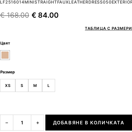
LF2516014MINISTRAIGHTFAUXLEATHERDRESS050EXTERIO
€
168.00
€
84.00
ТАБЛИЦА С РАЗМЕРИ
Цвят
Размер
XS
S
M
L
количество за Mini Straight Faux Leather Dress
−
+
ДОБАВЯНЕ В КОЛИЧКАТА