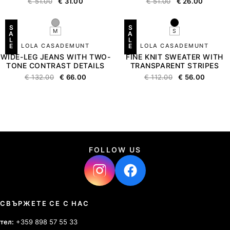
€
51.00
€
31.00
€
51.00
€
26.00
S
S
M
S
A
A
L
L
E
LOLA CASADEMUNT
E
LOLA CASADEMUNT
WIDE-LEG JEANS WITH TWO-
FINE KNIT SWEATER WITH
TONE CONTRAST DETAILS
TRANSPARENT STRIPES
€
132.00
€
66.00
€
112.00
€
56.00
FOLLOW US
СВЪРЖЕТЕ СЕ С НАС
тел:
+359 898 57 55 33