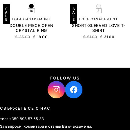
S
S
16
S
A
A
L
L
E
LOLA CASADEMUNT
E
LOLA CASADEMUNT
DOUBLE PIECE OPEN
SHORT-SLEEVED LOVE T-
CRYSTAL RING
SHIRT
€
35.00
€
18.00
€
51.00
€
31.00
FOLLOW US
СВЪРЖЕТЕ СЕ С НАС
тел:
+359 898 57 55 33
За въпроси, коментари и отзиви Ви очакваме на: