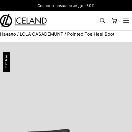
Към съдържанието
Сезонно намаление до -50%
Начало
/
LOLA CASADEMUNT
/ Pointed Toe Heel Boot
×
ТЪРСЕНЕ
Search for:
S
A
L
E