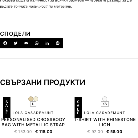
Показва общата наличност за всички размери — изберете размер, за да
видите точната наличност по магазини.
СПОДЕЛИ
СВЪРЗАНИ ПРОДУКТИ
S
S
U
XS
A
A
L
L
E
LOLA CASADEMUNT
E
LOLA CASADEMUNT
PERSONALISED CROSSBODY
T-SHIRT WITH RHINESTONE
BAG WITH METALLIC STRAP
LION
€
153.00
€
115.00
€
92.00
€
56.00