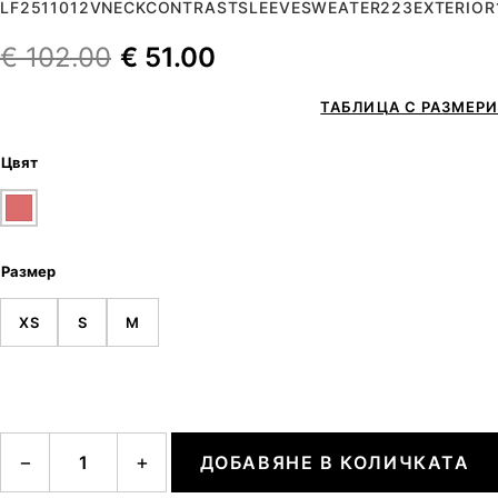
LF2511012VNECKCONTRASTSLEEVESWEATER223EXTERIOR
€
102.00
€
51.00
ТАБЛИЦА С РАЗМЕРИ
Цвят
Размер
XS
S
M
количество за V-neck Contrast Sleeve Sweater
−
+
ДОБАВЯНЕ В КОЛИЧКАТА