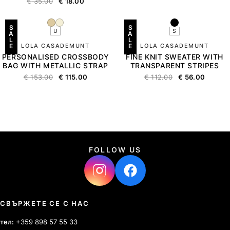
€
35.00
€
18.00
S
S
U
S
A
A
L
L
E
LOLA CASADEMUNT
E
LOLA CASADEMUNT
PERSONALISED CROSSBODY
FINE KNIT SWEATER WITH
BAG WITH METALLIC STRAP
TRANSPARENT STRIPES
€
153.00
€
115.00
€
112.00
€
56.00
FOLLOW US
СВЪРЖЕТЕ СЕ С НАС
тел:
+359 898 57 55 33