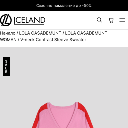
Към съдържанието
Сезонно намаление до -50%
Начало
/
LOLA CASADEMUNT
/
LOLA CASADEMUNT
×
ТЪРСЕНЕ
Search for:
WOMAN
/ V-neck Contrast Sleeve Sweater
S
A
L
E