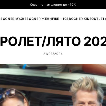
Сезонно намаление до -40%
Я
BOGNER МЪЖЕ
BOGNER ЖЕНИ
FIRE + ICE
BOGNER KIDS
OUTLET
×
ТЪРСЕНЕ
РОЛЕТ/ЛЯТО 20
21/03/2024