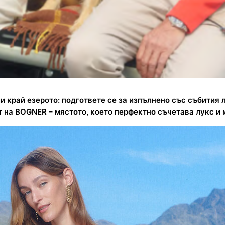
ли край езерото: подгответе се за изпълнено със събития
т на BOGNER – мястото, което перфектно съчетава лукс и