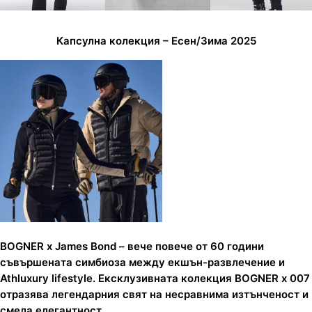
Капсулна колекция – Есен/Зима 2025
BOGNER x James Bond – вече повече от 60 години
съвършената симбиоза между екшън-развлечение и
Athluxury lifestyle. Ексклузивната колекция BOGNER x 007
отразява легендарния свят на несравнима изтънченост и
смела елегантност.