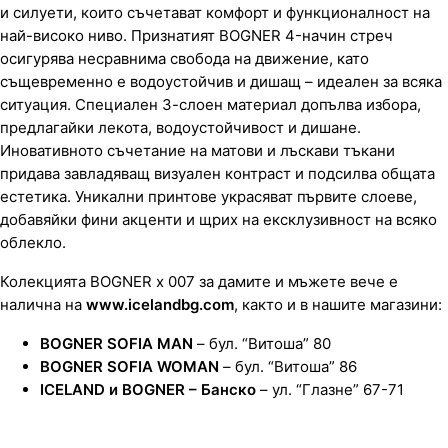
и силуети, които съчетават комфорт и функционалност на
най-високо ниво. Признатият BOGNER 4-начин стреч
осигурява несравнима свобода на движение, като
същевременно е водоустойчив и дишащ – идеален за всяка
ситуация. Специален 3-слоен материал допълва избора,
предлагайки лекота, водоустойчивост и дишане.
Иновативното съчетание на матови и лъскави тъкани
придава завладяващ визуален контраст и подсилва общата
естетика. Уникални принтове украсяват първите слоеве,
добавяйки фини акценти и щрих на ексклузивност на всяко
облекло.
Колекцията BOGNER x 007 за дамите и мъжете вече е
налична на
www.icelandbg.com
, както и в нашите магазини:
BOGNER SOFIA MAN
– бул. “Витоша” 80
BOGNER SOFIA WOMAN
– бул. “Витоша” 86
ICELAND и BOGNER – Банско
– ул. “Глазне” 67-71