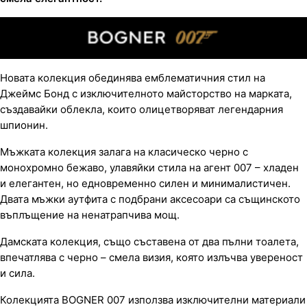
Новата колекция обединява емблематичния стил на
Джеймс Бонд с изключителното майсторство на марката,
създавайки облекла, които олицетворяват легендарния
шпионин.
Мъжката колекция залага на класическо черно с
монохромно бежаво, улавяйки стила на агент 007 – хладен
и елегантен, но едновременно силен и минималистичен.
Двата мъжки аутфита с подбрани аксесоари са същинското
въплъщение на ненатрапчива мощ.
Дамската колекция, също съставена от два пълни тоалета,
впечатлява с черно – смела визия, която излъчва увереност
и сила.
Колекцията BOGNER 007 използва изключителни материали