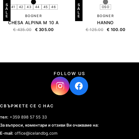
S
S
41
42
43
44
45
46
OSO
A
A
L
L
E
BOGNER
E
BOGNER
CHESA ALPINA M 10 A
HANNO
€
435.00
€
305.00
€
125.00
€
100.00
FOLLOW US
СВЪРЖЕТЕ СЕ С НАС
тел:
+359 898 57 55 33
За въпроси, коментари и отзиви Ви очакваме на:
E-mail:
office@icelandbg.com