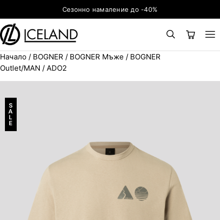
Към съдържанието
Сезонно намаление до -40%
Начало
/
BOGNER
/
BOGNER Мъже
/
BOGNER
×
ТЪРСЕНЕ
Search for:
Outlet/MAN
/ ADO2
S
A
L
E