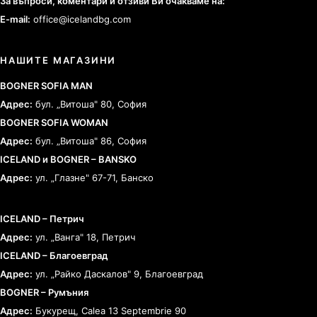
За въпроси, коментари и отзиви Ви очакваме на:
E-mail:
office@icelandbg.com
НАШИТЕ МАГАЗИНИ
BOGNER SOFIA MAN
Адрес:
бул. „Витоша" 80, София
BOGNER SOFIA WOMAN
Адрес:
бул. „Витоша" 86, София
ICELAND и BOGNER – BANSKO
Адрес:
ул. „Глазне" 67-71, Банско
ICELAND – Петрич
Адрес:
ул. „Ванга" 18, Петрич
ICELAND – Благоевград
Адрес:
ул. „Райко Даскалов" 9, Благоевград
BOGNER – Румъния
Адрес:
Букурещ, Calea 13 Septembrie 90