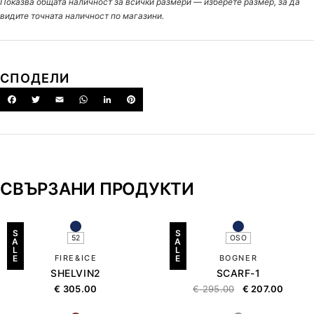
Показва общата наличност за всички размери — изберете размер, за да
видите точната наличност по магазини.
СПОДЕЛИ
СВЪРЗАНИ ПРОДУКТИ
S
S
52
OSO
A
A
L
L
E
FIRE&ICE
E
BOGNER
SHELVIN2
SCARF-1
€
305.00
€
295.00
€
207.00