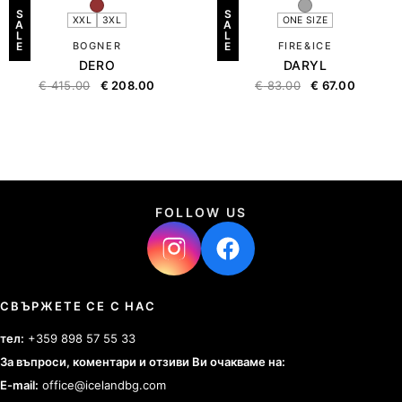
S
S
XXL
3XL
ONE SIZE
A
A
L
L
E
BOGNER
E
FIRE&ICE
DERO
DARYL
€
415.00
€
208.00
€
83.00
€
67.00
FOLLOW US
СВЪРЖЕТЕ СЕ С НАС
тел:
+359 898 57 55 33
За въпроси, коментари и отзиви Ви очакваме на:
E-mail:
office@icelandbg.com