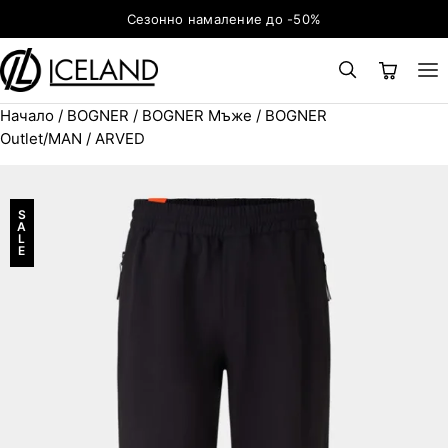
Към съдържанието
Сезонно намаление до -50%
Начало
/
BOGNER
/
BOGNER Мъже
/
BOGNER
×
ТЪРСЕНЕ
Search for:
Outlet/MAN
/ ARVED
S
A
L
E