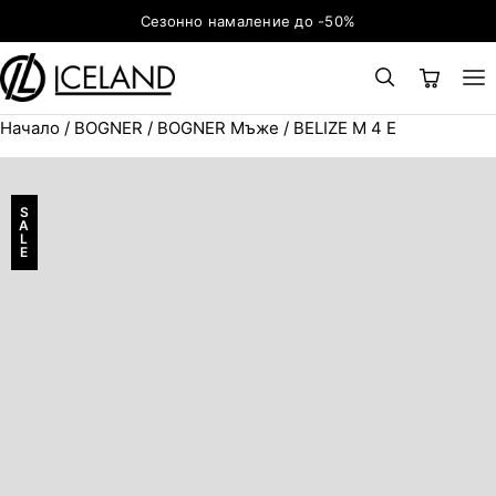
Към съдържанието
Сезонно намаление до -50%
Начало
/
BOGNER
/
BOGNER Мъже
/ BELIZE M 4 E
×
ТЪРСЕНЕ
Search for:
S
A
L
E