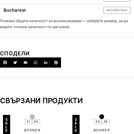
Bucharest
ИЗЧЕРПАН
Показва общата наличност за всички размери — изберете размер, за да
видите точната наличност по магазини.
СПОДЕЛИ
СВЪРЗАНИ ПРОДУКТИ
S
S
41
44
44
46
A
A
L
L
E
BOGNER
E
BOGNER