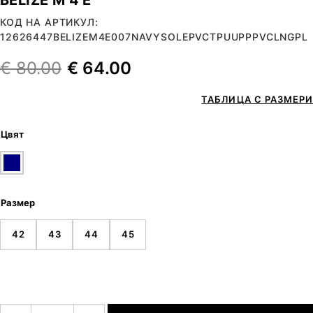
КОД НА АРТИКУЛ:
12626447BELIZEM4E007NAVYSOLEPVCTPUUPPPVCLNGPL
€
80.00
€
64.00
ТАБЛИЦА С РАЗМЕРИ
Цвят
Размер
42
43
44
45
количество за BELIZE M 4 E