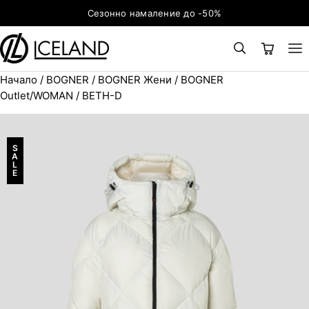
Към съдържанието
Сезонно намаление до -50%
Начало
/
BOGNER
/
BOGNER Жени
/
BOGNER
×
ТЪРСЕНЕ
Search for:
Outlet/WOMAN
/ BETH-D
S
A
L
E