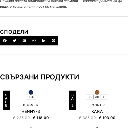
Показва общата наличност за всички размери — изберете размер, за да
видите точната наличност по магазини.
СПОДЕЛИ
СВЪРЗАНИ ПРОДУКТИ
S
S
OSO
36
38
40
A
A
L
L
E
BOGNER
E
BOGNER
HENNY-3
KARA
€
235.00
€
118.00
€
385.00
€
193.00