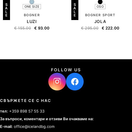
S
S
ONE SIZE
OSO
A
A
L
L
E
BOGNER
E
BOGNER SPORT
LUZI
JOLA
€
155.00
€
93.00
€
295.00
€
222.00
FOLLOW US
СВЪРЖЕТЕ СЕ С НАС
тел:
+359 898 57 55 33
За въпроси, коментари и отзиви Ви очакваме на:
E-mail:
office@icelandbg.com