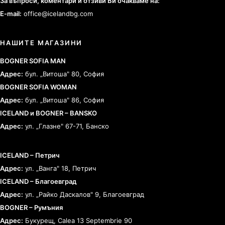
За въпроси, коментари и отзиви Ви очакваме на:
E-mail:
office@icelandbg.com
НАШИТЕ МАГАЗИНИ
BOGNER SOFIA MAN
Адрес:
бул. „Витоша" 80, София
BOGNER SOFIA WOMAN
Адрес:
бул. „Витоша" 86, София
ICELAND и BOGNER – BANSKO
Адрес:
ул. „Глазне" 67-71, Банско
ICELAND – Петрич
Адрес:
ул. „Ванга" 18, Петрич
ICELAND – Благоевград
Адрес:
ул. „Райко Даскалов" 9, Благоевград
BOGNER – Румъния
Адрес:
Букурещ, Calea 13 Septembrie 90