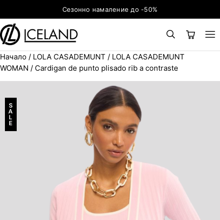
Към съдържанието
Сезонно намаление до -50%
Начало
/
LOLA CASADEMUNT
/
LOLA CASADEMUNT
×
ТЪРСЕНЕ
Search for:
WOMAN
/ Cardigan de punto plisado rib a contraste
S
A
L
E