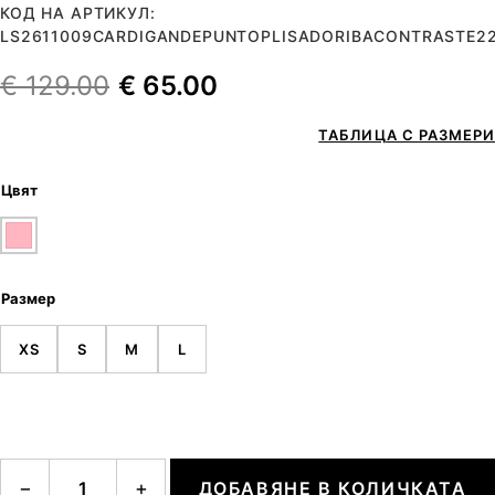
КОД НА АРТИКУЛ:
LS2611009CARDIGANDEPUNTOPLISADORIBACONTRASTE2
€
129.00
€
65.00
ТАБЛИЦА С РАЗМЕРИ
Цвят
Размер
XS
S
M
L
количество за Cardigan de punto plisado rib a contraste
−
+
ДОБАВЯНЕ В КОЛИЧКАТА