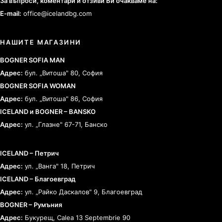
За въпроси, коментари и отзиви Ви очакваме на:
E-mail:
office@icelandbg.com
НАШИТЕ МАГАЗИНИ
BOGNER SOFIA MAN
Адрес:
бул. „Витоша" 80, София
BOGNER SOFIA WOMAN
Адрес:
бул. „Витоша" 86, София
ICELAND и BOGNER – BANSKO
Адрес:
ул. „Глазне" 67-71, Банско
ICELAND – Петрич
Адрес:
ул. „Ванга" 18, Петрич
ICELAND – Благоевград
Адрес:
ул. „Райко Даскалов" 9, Благоевград
BOGNER – Румъния
Адрес:
Букурещ, Calea 13 Septembrie 90