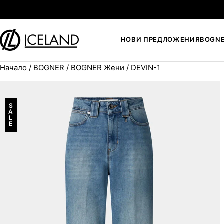
Към съдържанието
НОВИ ПРЕДЛОЖЕНИЯ
BOGN
Начало
/
BOGNER
/
BOGNER Жени
/ DEVIN-1
Search for:
S
A
L
E