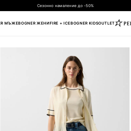
Сезонно намаление до -50%
ER МЪЖЕ
BOGNER ЖЕНИ
FIRE + ICE
BOGNER KIDS
OUTLET
×
ТЪРСЕНЕ