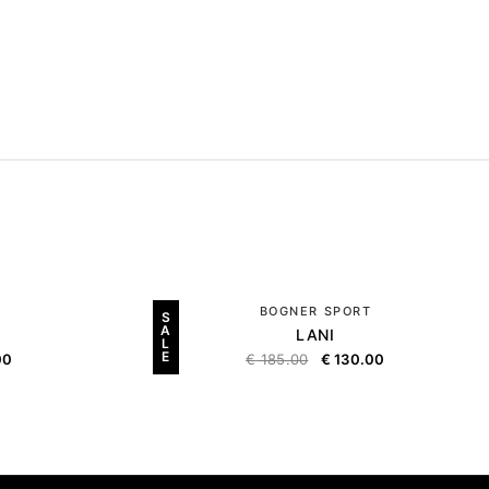
BOGNER SPORT
S
A
LANI
L
E
00
€
185.00
€
130.00