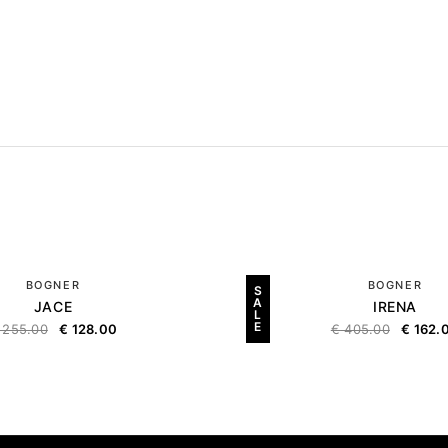
BOGNER
BOGNER
S
A
JACE
IRENA
L
E
255.00
€
128.00
€
405.00
€
162.