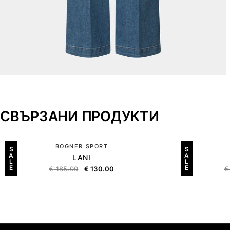
СВЪРЗАНИ ПРОДУКТИ
BOGNER SPORT
S
S
A
A
LANI
L
L
E
E
€
185.00
€
130.00
€