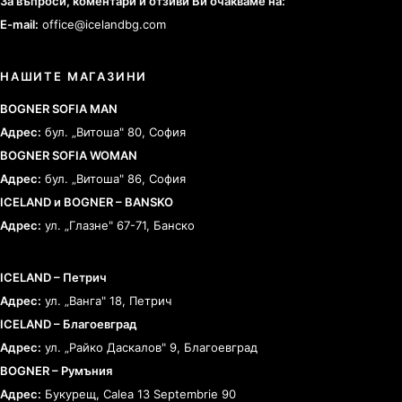
За въпроси, коментари и отзиви Ви очакваме на:
E-mail:
office@icelandbg.com
НАШИТЕ МАГАЗИНИ
BOGNER SOFIA MAN
Адрес:
бул. „Витоша" 80, София
BOGNER SOFIA WOMAN
Адрес:
бул. „Витоша" 86, София
ICELAND и BOGNER – BANSKO
Адрес:
ул. „Глазне" 67-71, Банско
ICELAND – Петрич
Адрес:
ул. „Ванга" 18, Петрич
ICELAND – Благоевград
Адрес:
ул. „Райко Даскалов" 9, Благоевград
BOGNER – Румъния
Адрес:
Букурещ, Calea 13 Septembrie 90