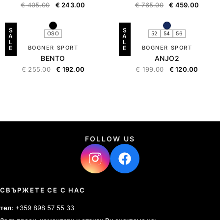
€
405.00
€
243.00
€
765.00
€
459.00
S
S
OSO
52
54
56
A
A
L
L
E
BOGNER SPORT
E
BOGNER SPORT
BENTO
ANJO2
€
255.00
€
192.00
€
199.00
€
120.00
FOLLOW US
СВЪРЖЕТЕ СЕ С НАС
тел:
+359 898 57 55 33