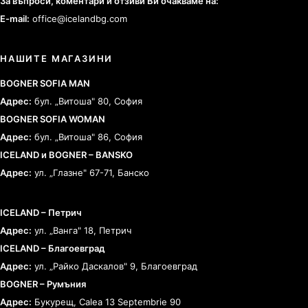
За въпроси, коментари и отзиви Ви очакваме на:
E-mail:
office@icelandbg.com
НАШИТЕ МАГАЗИНИ
BOGNER SOFIA MAN
Адрес:
бул. „Витоша" 80, София
BOGNER SOFIA WOMAN
Адрес:
бул. „Витоша" 86, София
ICELAND и BOGNER – BANSKO
Адрес:
ул. „Глазне" 67-71, Банско
ICELAND – Петрич
Адрес:
ул. „Ванга" 18, Петрич
ICELAND – Благоевград
Адрес:
ул. „Райко Даскалов" 9, Благоевград
BOGNER – Румъния
Адрес:
Букурещ, Calea 13 Septembrie 90