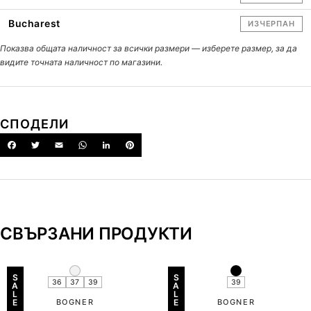
Bucharest
ИЗЧЕРПАН
Показва общата наличност за всички размери — изберете размер, за да
видите точната наличност по магазини.
СПОДЕЛИ
СВЪРЗАНИ ПРОДУКТИ
S
S
36
37
39
39
A
A
L
L
E
BOGNER
E
BOGNER