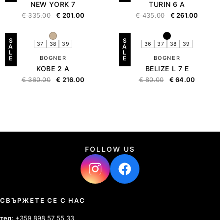
NEW YORK 7
TURIN 6 A
€
335.00
€
201.00
€
435.00
€
261.00
S
S
37
38
39
36
37
38
39
A
A
L
L
E
BOGNER
E
BOGNER
KOBE 2 A
BELIZE L 7 E
€
360.00
€
216.00
€
80.00
€
64.00
FOLLOW US
СВЪРЖЕТЕ СЕ С НАС
тел:
+359 898 57 55 33