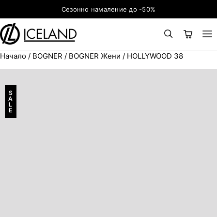
Към съдържанието
Сезонно намаление до -50%
Начало
/
BOGNER
/
BOGNER Жени
/ HOLLYWOOD 38
×
ТЪРСЕНЕ
Search for:
S
A
L
E