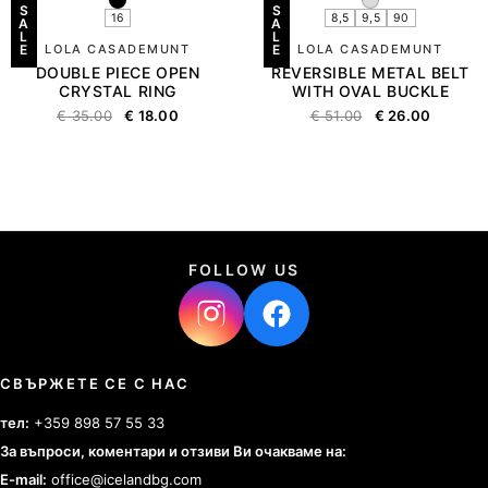
S
S
16
8,5
9,5
90
A
A
L
L
E
LOLA CASADEMUNT
E
LOLA CASADEMUNT
DOUBLE PIECE OPEN
REVERSIBLE METAL BELT
CRYSTAL RING
WITH OVAL BUCKLE
€
35.00
€
18.00
€
51.00
€
26.00
FOLLOW US
СВЪРЖЕТЕ СЕ С НАС
тел:
+359 898 57 55 33
За въпроси, коментари и отзиви Ви очакваме на:
E-mail:
office@icelandbg.com