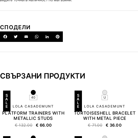
СПОДЕЛИ
СВЪРЗАНИ ПРОДУКТИ
S
S
40
U
A
A
L
L
E
LOLA CASADEMUNT
E
LOLA CASADEMUNT
PLATFORM TRAINERS WITH
TORTOISESHELL BRACELET
METALLIC STUDS
WITH METAL PIECE
€
132.00
€
66.00
€
71.00
€
36.00