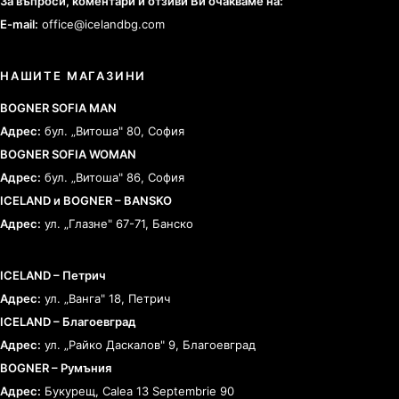
За въпроси, коментари и отзиви Ви очакваме на:
E-mail:
office@icelandbg.com
НАШИТЕ МАГАЗИНИ
BOGNER SOFIA MAN
Адрес:
бул. „Витоша" 80, София
BOGNER SOFIA WOMAN
Адрес:
бул. „Витоша" 86, София
ICELAND и BOGNER – BANSKO
Адрес:
ул. „Глазне" 67-71, Банско
ICELAND – Петрич
Адрес:
ул. „Ванга" 18, Петрич
ICELAND – Благоевград
Адрес:
ул. „Райко Даскалов" 9, Благоевград
BOGNER – Румъния
Адрес:
Букурещ, Calea 13 Septembrie 90