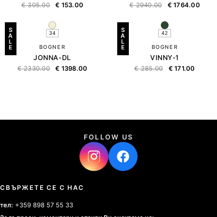
€
305.00
€
153.00
€
2940.00
€
1764.00
S
S
34
42
A
A
L
L
E
BOGNER
E
BOGNER
JONNA-DL
VINNY-1
€
2330.00
€
1398.00
€
285.00
€
171.00
FOLLOW US
СВЪРЖЕТЕ СЕ С НАС
тел:
+359 898 57 55 33