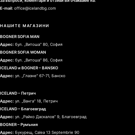
За въпроси, коментари и отзиви Ви очакваме на:
E-mail:
office@icelandbg.com
НАШИТЕ МАГАЗИНИ
BOGNER SOFIA MAN
Адрес:
бул. „Витоша" 80, София
BOGNER SOFIA WOMAN
Адрес:
бул. „Витоша" 86, София
ICELAND и BOGNER – BANSKO
Адрес:
ул. „Глазне" 67-71, Банско
ICELAND – Петрич
Адрес:
ул. „Ванга" 18, Петрич
ICELAND – Благоевград
Адрес:
ул. „Райко Даскалов" 9, Благоевград
BOGNER – Румъния
Адрес:
Букурещ, Calea 13 Septembrie 90