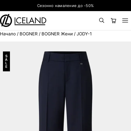
Към съдържанието
Сезонно намаление до -50%
Начало
/
BOGNER
/
BOGNER Жени
/ JODY-1
×
ТЪРСЕНЕ
Search for:
S
A
L
E