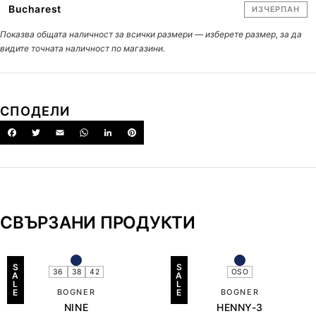
Bucharest
ИЗЧЕРПАН
Показва общата наличност за всички размери — изберете размер, за да
видите точната наличност по магазини.
СПОДЕЛИ
СВЪРЗАНИ ПРОДУКТИ
S
S
36
38
42
OSO
A
A
L
L
E
BOGNER
E
BOGNER
NINE
HENNY-3