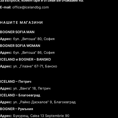
За въпроси, коментари и отзиви Ви очакваме на:
E-mail:
office@icelandbg.com
НАШИТЕ МАГАЗИНИ
BOGNER SOFIA MAN
Адрес:
бул. „Витоша" 80, София
BOGNER SOFIA WOMAN
Адрес:
бул. „Витоша" 86, София
ICELAND и BOGNER – BANSKO
Адрес:
ул. „Глазне" 67-71, Банско
ICELAND – Петрич
Адрес:
ул. „Ванга" 18, Петрич
ICELAND – Благоевград
Адрес:
ул. „Райко Даскалов" 9, Благоевград
BOGNER – Румъния
Адрес:
Букурещ, Calea 13 Septembrie 90