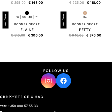
€
295.00
€
148.00
€
235.00
€
118.00
S
S
36
38
40
76
34
A
A
L
L
E
BOGNER SPORT
E
BOGNER SPORT
ELAINE
PETTY
€
510.00
€
306.00
€
940.00
€
376.00
FOLLOW US
СВЪРЖЕТЕ СЕ С НАС
тел:
+359 898 57 55 33