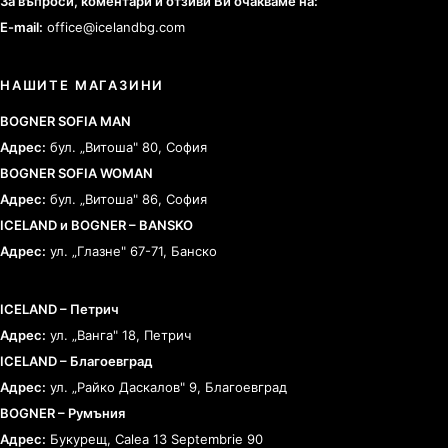
За въпроси, коментари и отзиви Ви очакваме на:
E-mail:
office@icelandbg.com
НАШИТЕ МАГАЗИНИ
BOGNER SOFIA MAN
Адрес:
бул. „Витоша" 80, София
BOGNER SOFIA WOMAN
Адрес:
бул. „Витоша" 86, София
ICELAND и BOGNER – BANSKO
Адрес:
ул. „Глазне" 67-71, Банско
ICELAND – Петрич
Адрес:
ул. „Ванга" 18, Петрич
ICELAND – Благоевград
Адрес:
ул. „Райко Даскалов" 9, Благоевград
BOGNER – Румъния
Адрес:
Букурещ, Calea 13 Septembrie 90