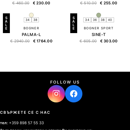
€
460.00
€
230.00
€
510.00
€
255.00
S
S
34
38
34
36
38
40
A
A
L
L
E
BOGNER
E
BOGNER SPORT
PALMA-L
SINE-T
€
2940.00
€
1764.00
€
605.00
€
303.00
FOLLOW US
СВЪРЖЕТЕ СЕ С НАС
тел:
+359 898 57 55 33