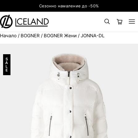
Към съдържанието
Сезонно намаление до -50%
Начало
/
BOGNER
/
BOGNER Жени
/ JONNA-DL
×
ТЪРСЕНЕ
Search for:
S
A
L
E