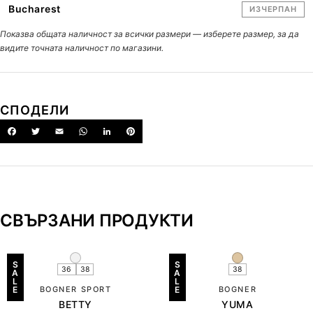
Bucharest
ИЗЧЕРПАН
Показва общата наличност за всички размери — изберете размер, за да
видите точната наличност по магазини.
СПОДЕЛИ
СВЪРЗАНИ ПРОДУКТИ
S
S
36
38
38
A
A
L
L
E
BOGNER SPORT
E
BOGNER
BETTY
YUMA