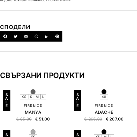
СПОДЕЛИ
СВЪРЗАНИ ПРОДУКТИ
S
S
XS
S
M
L
40
A
A
L
L
E
FIRE&ICE
E
FIRE&ICE
MANYA
ADACHE
€
85.00
€
51.00
€
295.00
€
207.00
S
S
XS
XS
M
L