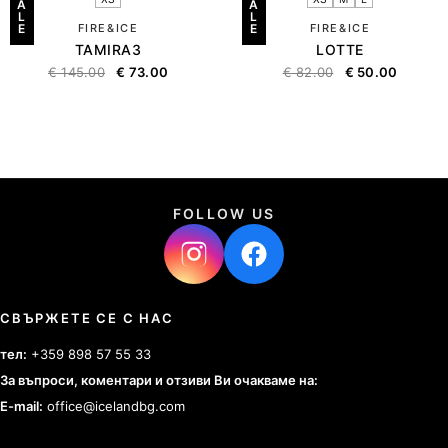
A
A
L
L
E
FIRE&ICE
E
FIRE&ICE
TAMIRA3
LOTTE
€
145.00
€
73.00
€
82.00
€
50.00
FOLLOW US
СВЪРЖЕТЕ СЕ С НАС
тел:
+359 898 57 55 33
За въпроси, коментари и отзиви Ви очакваме на:
E-mail:
office@icelandbg.com