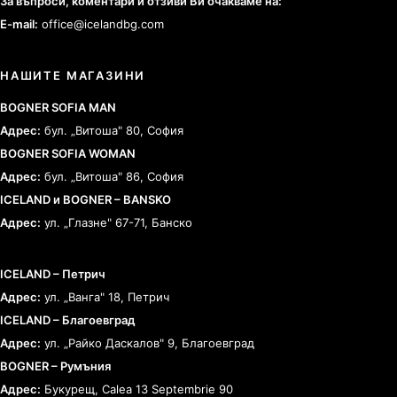
За въпроси, коментари и отзиви Ви очакваме на:
E-mail:
office@icelandbg.com
НАШИТЕ МАГАЗИНИ
BOGNER SOFIA MAN
Адрес:
бул. „Витоша" 80, София
BOGNER SOFIA WOMAN
Адрес:
бул. „Витоша" 86, София
ICELAND и BOGNER – BANSKO
Адрес:
ул. „Глазне" 67-71, Банско
ICELAND – Петрич
Адрес:
ул. „Ванга" 18, Петрич
ICELAND – Благоевград
Адрес:
ул. „Райко Даскалов" 9, Благоевград
BOGNER – Румъния
Адрес:
Букурещ, Calea 13 Septembrie 90