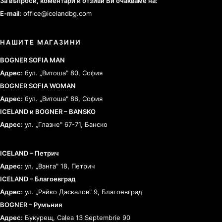
За въпроси, коментари и отзиви Ви очакваме на:
E-mail:
office@icelandbg.com
НАШИТЕ МАГАЗИНИ
BOGNER SOFIA MAN
Адрес:
бул. „Витоша" 80, София
BOGNER SOFIA WOMAN
Адрес:
бул. „Витоша" 86, София
ICELAND и BOGNER – BANSKO
Адрес:
ул. „Глазне" 67-71, Банско
ICELAND – Петрич
Адрес:
ул. „Ванга" 18, Петрич
ICELAND – Благоевград
Адрес:
ул. „Райко Даскалов" 9, Благоевград
BOGNER – Румъния
Адрес:
Букурещ, Calea 13 Septembrie 90