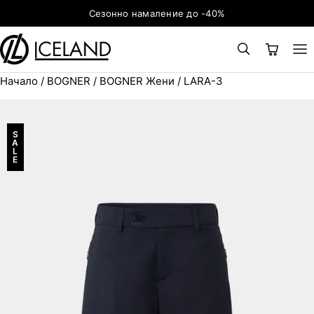
Към съдържанието
Сезонно намаление до -40%
Начало
/
BOGNER
/
BOGNER Жени
/ LARA-3
×
ТЪРСЕНЕ
Search for:
S
A
L
E