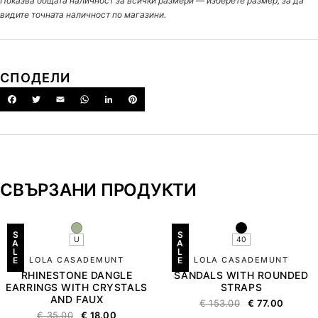
Показва общата наличност за всички размери — изберете размер, за да
видите точната наличност по магазини.
СПОДЕЛИ
СВЪРЗАНИ ПРОДУКТИ
S
S
U
40
A
A
L
L
E
LOLA CASADEMUNT
E
LOLA CASADEMUNT
RHINESTONE DANGLE
SANDALS WITH ROUNDED
EARRINGS WITH CRYSTALS
STRAPS
AND FAUX
€
153.00
€
77.00
€
35.00
€
18.00