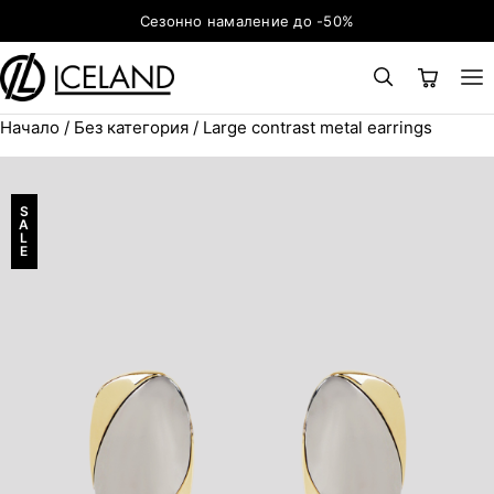
Към съдържанието
Сезонно намаление до -50%
Начало
/
Без категория
/ Large contrast metal earrings
×
ТЪРСЕНЕ
Search for:
S
A
L
E