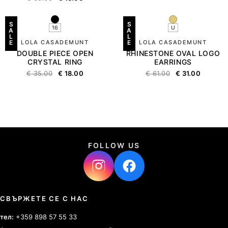
S
S
16
U
A
A
L
L
E
LOLA CASADEMUNT
E
LOLA CASADEMUNT
DOUBLE PIECE OPEN
RHINESTONE OVAL LOGO
CRYSTAL RING
EARRINGS
€
35.00
€
18.00
€
61.00
€
31.00
FOLLOW US
СВЪРЖЕТЕ СЕ С НАС
тел:
+359 898 57 55 33