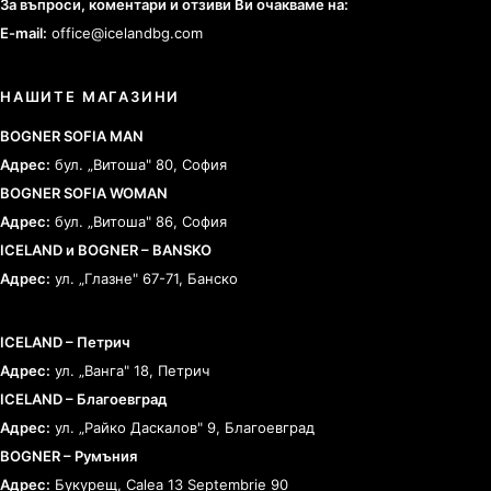
За въпроси, коментари и отзиви Ви очакваме на:
E-mail:
office@icelandbg.com
НАШИТЕ МАГАЗИНИ
BOGNER SOFIA MAN
Адрес:
бул. „Витоша" 80, София
BOGNER SOFIA WOMAN
Адрес:
бул. „Витоша" 86, София
ICELAND и BOGNER – BANSKO
Адрес:
ул. „Глазне" 67-71, Банско
ICELAND – Петрич
Адрес:
ул. „Ванга" 18, Петрич
ICELAND – Благоевград
Адрес:
ул. „Райко Даскалов" 9, Благоевград
BOGNER – Румъния
Адрес:
Букурещ, Calea 13 Septembrie 90