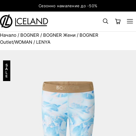
Към съдържанието
Сезонно намаление до -50%
Начало
/
BOGNER
/
BOGNER Жени
/
BOGNER
×
ТЪРСЕНЕ
Search for:
Outlet/WOMAN
/ LENYA
S
A
L
E