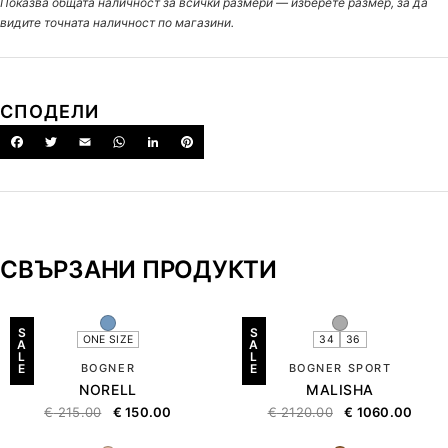
Показва общата наличност за всички размери — изберете размер, за да
видите точната наличност по магазини.
СПОДЕЛИ
СВЪРЗАНИ ПРОДУКТИ
S
S
ONE SIZE
34
36
A
A
L
L
E
BOGNER
E
BOGNER SPORT
NORELL
MALISHA
€
215.00
€
150.00
€
2120.00
€
1060.00