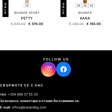
S
S
34
36
38
40
A
A
L
L
E
BOGNER SPORT
E
BOGNER
PETTY
KARA
€
940.00
€
376.00
€
385.00
€
193.00
FOLLOW US
СВЪРЖЕТЕ СЕ С НАС
тел:
+359 898 57 55 33
За въпроси, коментари и отзиви Ви очакваме на:
E-mail:
office@icelandbg.com