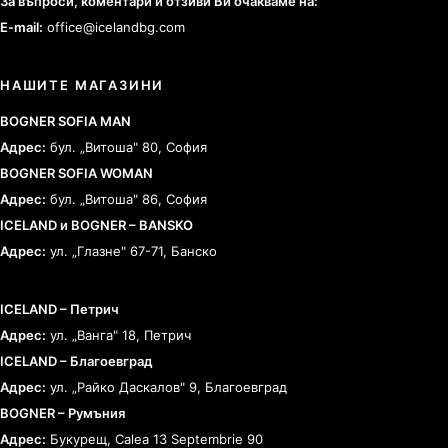
За въпроси, коментари и отзиви Ви очакваме на:
E-mail:
office@icelandbg.com
НАШИТЕ МАГАЗИНИ
BOGNER SOFIA MAN
Адрес:
бул. „Витоша" 80, София
BOGNER SOFIA WOMAN
Адрес:
бул. „Витоша" 86, София
ICELAND и BOGNER – BANSKO
Адрес:
ул. „Глазне" 67-71, Банско
ICELAND – Петрич
Адрес:
ул. „Ванга" 18, Петрич
ICELAND – Благоевград
Адрес:
ул. „Райко Даскалов" 9, Благоевград
BOGNER – Румъния
Адрес:
Букурещ, Calea 13 Septembrie 90