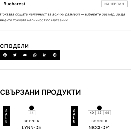
Bucharest
ИЗЧЕРПАН
Показва общата наличност за всички размери — изберете размер, за да
видите точната наличност по магазини.
СПОДЕЛИ
СВЪРЗАНИ ПРОДУКТИ
S
S
44
40
42
44
A
A
L
L
E
BOGNER
E
BOGNER
LYNN-D5
NICCI-DF1