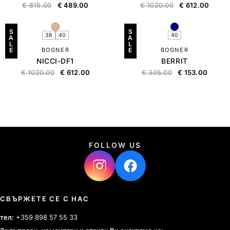
€
815.00
€
489.00
€
1020.00
€
612.00
S
S
38
40
40
A
A
L
L
E
BOGNER
E
BOGNER
NICCI-DF1
BERRIT
€
1020.00
€
612.00
€
305.00
€
153.00
FOLLOW US
СВЪРЖЕТЕ СЕ С НАС
тел:
+359 898 57 55 33