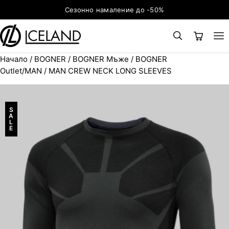
Към съдържанието
Сезонно намаление до -50%
Начало
/
BOGNER
/
BOGNER Мъже
/
BOGNER
×
ТЪРСЕНЕ
Search for:
Outlet/MAN
/ MAN CREW NECK LONG SLEEVES
S
A
L
E