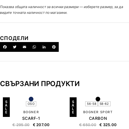
Показва общата наличност за всички размери — изберете размер, за да
видите точната наличност по магазини.
СПОДЕЛИ
СВЪРЗАНИ ПРОДУКТИ
S
S
OSO
56-58
58-62
A
A
L
L
E
BOGNER
E
BOGNER SPORT
SCARF-1
CARBON
€
295.00
€
207.00
€
650.00
€
325.00