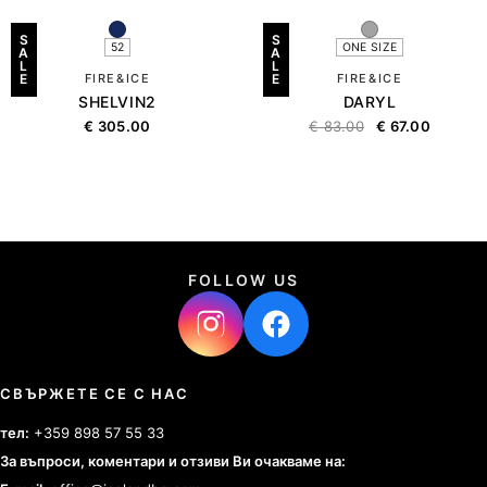
S
S
52
ONE SIZE
A
A
L
L
E
FIRE&ICE
E
FIRE&ICE
SHELVIN2
DARYL
€
305.00
€
83.00
€
67.00
FOLLOW US
СВЪРЖЕТЕ СЕ С НАС
тел:
+359 898 57 55 33
За въпроси, коментари и отзиви Ви очакваме на: