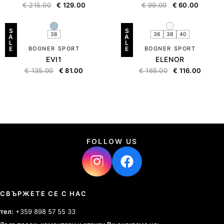
€
215.00
€
129.00
€
99.00
€
60.00
S
S
38
36
38
40
A
A
L
L
E
BOGNER SPORT
E
BOGNER SPORT
EVI1
ELENOR
€
135.00
€
81.00
€
165.00
€
116.00
FOLLOW US
СВЪРЖЕТЕ СЕ С НАС
тел:
+359 898 57 55 33