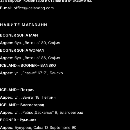
За въпроси, коментари и отзиви Ви очакваме на:
E-mail:
office@icelandbg.com
НАШИТЕ МАГАЗИНИ
BOGNER SOFIA MAN
Адрес:
бул. „Витоша" 80, София
BOGNER SOFIA WOMAN
Адрес:
бул. „Витоша" 86, София
ICELAND и BOGNER – BANSKO
Адрес:
ул. „Глазне" 67-71, Банско
ICELAND – Петрич
Адрес:
ул. „Ванга" 18, Петрич
ICELAND – Благоевград
Адрес:
ул. „Райко Даскалов" 9, Благоевград
BOGNER – Румъния
Адрес:
Букурещ, Calea 13 Septembrie 90